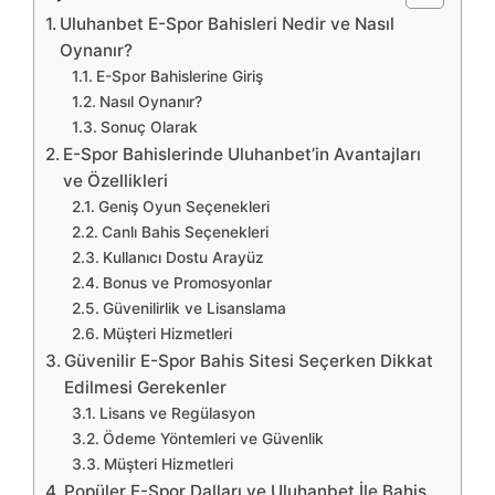
Uluhanbet E-Spor Bahisleri Nedir ve Nasıl
Oynanır?
E-Spor Bahislerine Giriş
Nasıl Oynanır?
Sonuç Olarak
E-Spor Bahislerinde Uluhanbet’in Avantajları
ve Özellikleri
Geniş Oyun Seçenekleri
Canlı Bahis Seçenekleri
Kullanıcı Dostu Arayüz
Bonus ve Promosyonlar
Güvenilirlik ve Lisanslama
Müşteri Hizmetleri
Güvenilir E-Spor Bahis Sitesi Seçerken Dikkat
Edilmesi Gerekenler
Lisans ve Regülasyon
Ödeme Yöntemleri ve Güvenlik
Müşteri Hizmetleri
Popüler E-Spor Dalları ve Uluhanbet İle Bahis