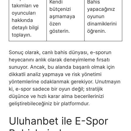
Kendi
Bahis
takımları ve
bütçenizi
yapacağınız
oyuncuları
aşmamaya
oyunun
hakkında
özen
dinamiklerini
detaylı bilgi
gösterin.
öğrenin.
toplayın.
Sonuç olarak, canlı bahis dünyası, e-sporun
heyecanını anlık olarak deneyimleme fırsatı
sunuyor. Ancak, bu alanda başarılı olmak için
dikkatli analiz yapmaya ve risk yönetimi
yöntemlerine odaklanmak gerekiyor. Unutmayın
ki, e-spor sadece bir oyun değil; stratijik
düşünce ve hızlı karar alma becerilerinizi
geliştirebileceğiniz bir platformdur.
Uluhanbet ile E-Spor