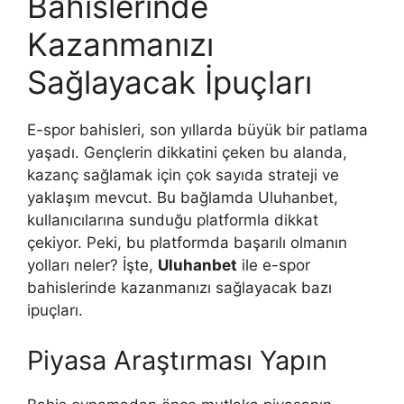
Bahislerinde
Kazanmanızı
Sağlayacak İpuçları
E-spor bahisleri, son yıllarda büyük bir patlama
yaşadı. Gençlerin dikkatini çeken bu alanda,
kazanç sağlamak için çok sayıda strateji ve
yaklaşım mevcut. Bu bağlamda Uluhanbet,
kullanıcılarına sunduğu platformla dikkat
çekiyor. Peki, bu platformda başarılı olmanın
yolları neler? İşte,
Uluhanbet
ile e-spor
bahislerinde kazanmanızı sağlayacak bazı
ipuçları.
Piyasa Araştırması Yapın