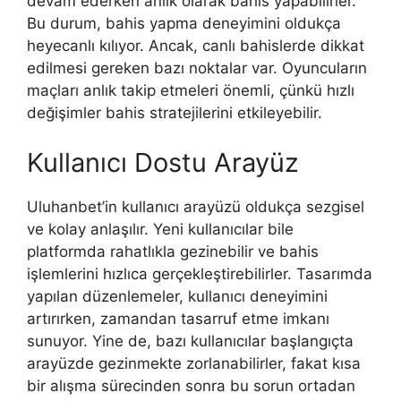
devam ederken anlık olarak bahis yapabilirler.
Bu durum, bahis yapma deneyimini oldukça
heyecanlı kılıyor. Ancak, canlı bahislerde dikkat
edilmesi gereken bazı noktalar var. Oyuncuların
maçları anlık takip etmeleri önemli, çünkü hızlı
değişimler bahis stratejilerini etkileyebilir.
Kullanıcı Dostu Arayüz
Uluhanbet’in kullanıcı arayüzü oldukça sezgisel
ve kolay anlaşılır. Yeni kullanıcılar bile
platformda rahatlıkla gezinebilir ve bahis
işlemlerini hızlıca gerçekleştirebilirler. Tasarımda
yapılan düzenlemeler, kullanıcı deneyimini
artırırken, zamandan tasarruf etme imkanı
sunuyor. Yine de, bazı kullanıcılar başlangıçta
arayüzde gezinmekte zorlanabilirler, fakat kısa
bir alışma sürecinden sonra bu sorun ortadan