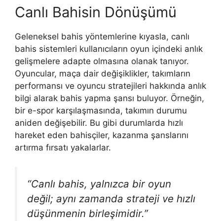
Canlı Bahisin Dönüşümü
Geleneksel bahis yöntemlerine kıyasla, canlı
bahis sistemleri kullanıcıların oyun içindeki anlık
gelişmelere adapte olmasına olanak tanıyor.
Oyuncular, maça dair değişiklikler, takımların
performansı ve oyuncu stratejileri hakkında anlık
bilgi alarak bahis yapma şansı buluyor. Örneğin,
bir e-spor karşılaşmasında, takımın durumu
aniden değişebilir. Bu gibi durumlarda hızlı
hareket eden bahisçiler, kazanma şanslarını
artırma fırsatı yakalarlar.
“Canlı bahis, yalnızca bir oyun
değil; aynı zamanda strateji ve hızlı
düşünmenin birleşimidir.”