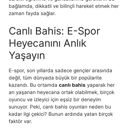
bağlamda, dikkatli ve bilinçli hareket etmek her
zaman fayda sağlar.
Canlı Bahis: E-Spor
Heyecanını Anlık
Yaşayın
E-spor, son yıllarda sadece gençler arasında
değil, tüm dünyada büyük bir popülarite
kazandı. Bu ortamda
canlı bahis
yaparak her
an yaşanan heyecana ortak olabilmek, birçok
oyuncu ve izleyici için eşsiz bir deneyim
sunuyor. Peki, canlı bahis oyunları neden bu
kadar ilgi çekici? Bunun ardında yatan birçok
faktör var.