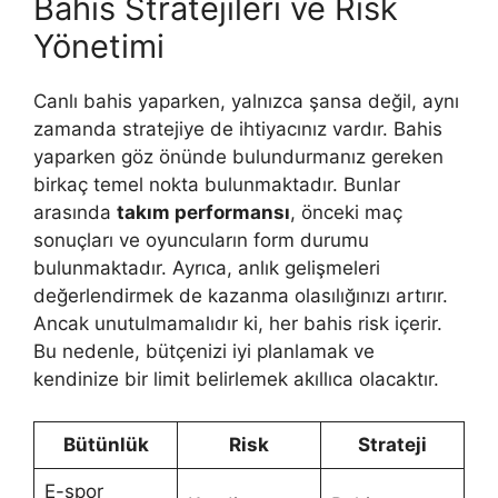
Bahis Stratejileri ve Risk
Yönetimi
Canlı bahis yaparken, yalnızca şansa değil, aynı
zamanda stratejiye de ihtiyacınız vardır. Bahis
yaparken göz önünde bulundurmanız gereken
birkaç temel nokta bulunmaktadır. Bunlar
arasında
takım performansı
, önceki maç
sonuçları ve oyuncuların form durumu
bulunmaktadır. Ayrıca, anlık gelişmeleri
değerlendirmek de kazanma olasılığınızı artırır.
Ancak unutulmamalıdır ki, her bahis risk içerir.
Bu nedenle, bütçenizi iyi planlamak ve
kendinize bir limit belirlemek akıllıca olacaktır.
Bütünlük
Risk
Strateji
E-spor