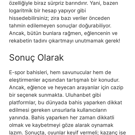
özelliğiyle biraz sürpriz barındırır. Yani, bazen
logaritmik bir hesap yapıyor gibi
hissedebilirsiniz; zira bazı veriler önceden
tahmin edilemeyen sonuçlar doğurabiliyor.
Ancak, bütün bunlara rağmen, eğlencenin ve
rekabetin tadını çıkartmayı unutmamak gerek!
Sonuç Olarak
E-spor bahisleri, hem savunucular hem de
eleştirmenler açısından tartışmalı bir konudur.
Ancak, eğlence ve heyecan arayanlar için cazip
bir seçenek sunmakta. Uluhanbet gibi
platformlar, bu dünyada bahis yaparken dikkat
edilmesi gereken unsurlarla kullanıcıların
yanında. Bahis yaparken her zaman dikkatli
olmak ve kaybetmeyi göze alarak oynamak
lazım. Sonuçta, oyunlar keyif vermeli; kazanç ise