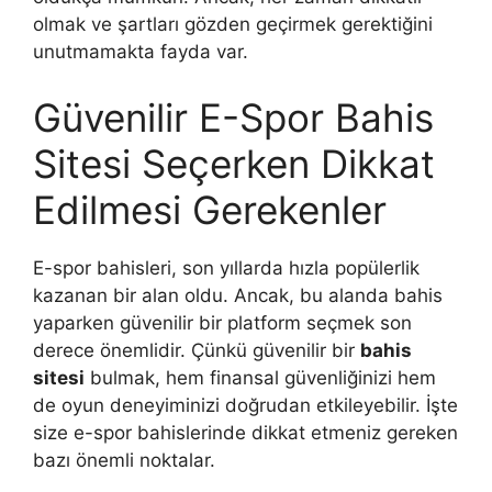
olmak ve şartları gözden geçirmek gerektiğini
unutmamakta fayda var.
Güvenilir E-Spor Bahis
Sitesi Seçerken Dikkat
Edilmesi Gerekenler
E-spor bahisleri, son yıllarda hızla popülerlik
kazanan bir alan oldu. Ancak, bu alanda bahis
yaparken güvenilir bir platform seçmek son
derece önemlidir. Çünkü güvenilir bir
bahis
sitesi
bulmak, hem finansal güvenliğinizi hem
de oyun deneyiminizi doğrudan etkileyebilir. İşte
size e-spor bahislerinde dikkat etmeniz gereken
bazı önemli noktalar.