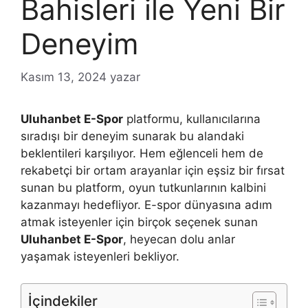
Bahisleri ile Yeni Bir
Deneyim
Kasım 13, 2024
yazar
Uluhanbet E-Spor
platformu, kullanıcılarına
sıradışı bir deneyim sunarak bu alandaki
beklentileri karşılıyor. Hem eğlenceli hem de
rekabetçi bir ortam arayanlar için eşsiz bir fırsat
sunan bu platform, oyun tutkunlarının kalbini
kazanmayı hedefliyor. E-spor dünyasına adım
atmak isteyenler için birçok seçenek sunan
Uluhanbet E-Spor
, heyecan dolu anlar
yaşamak isteyenleri bekliyor.
İçindekiler