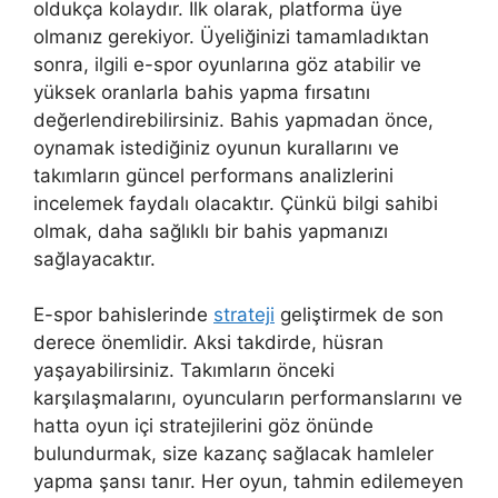
oldukça kolaydır. İlk olarak, platforma üye
olmanız gerekiyor. Üyeliğinizi tamamladıktan
sonra, ilgili e-spor oyunlarına göz atabilir ve
yüksek oranlarla bahis yapma fırsatını
değerlendirebilirsiniz. Bahis yapmadan önce,
oynamak istediğiniz oyunun kurallarını ve
takımların güncel performans analizlerini
incelemek faydalı olacaktır. Çünkü bilgi sahibi
olmak, daha sağlıklı bir bahis yapmanızı
sağlayacaktır.
E-spor bahislerinde
strateji
geliştirmek de son
derece önemlidir. Aksi takdirde, hüsran
yaşayabilirsiniz. Takımların önceki
karşılaşmalarını, oyuncuların performanslarını ve
hatta oyun içi stratejilerini göz önünde
bulundurmak, size kazanç sağlacak hamleler
yapma şansı tanır. Her oyun, tahmin edilemeyen