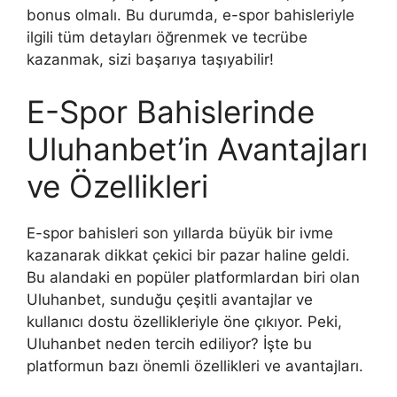
bonus olmalı. Bu durumda, e-spor bahisleriyle
ilgili tüm detayları öğrenmek ve tecrübe
kazanmak, sizi başarıya taşıyabilir!
E-Spor Bahislerinde
Uluhanbet’in Avantajları
ve Özellikleri
E-spor bahisleri son yıllarda büyük bir ivme
kazanarak dikkat çekici bir pazar haline geldi.
Bu alandaki en popüler platformlardan biri olan
Uluhanbet, sunduğu çeşitli avantajlar ve
kullanıcı dostu özellikleriyle öne çıkıyor. Peki,
Uluhanbet neden tercih ediliyor? İşte bu
platformun bazı önemli özellikleri ve avantajları.