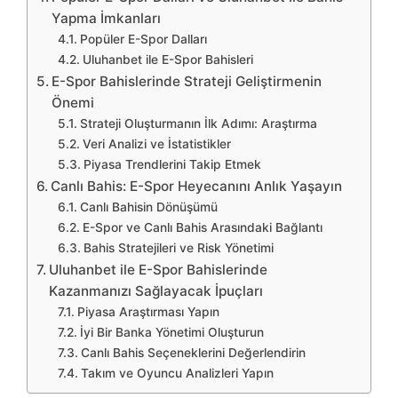
Yapma İmkanları
Popüler E-Spor Dalları
Uluhanbet ile E-Spor Bahisleri
E-Spor Bahislerinde Strateji Geliştirmenin
Önemi
Strateji Oluşturmanın İlk Adımı: Araştırma
Veri Analizi ve İstatistikler
Piyasa Trendlerini Takip Etmek
Canlı Bahis: E-Spor Heyecanını Anlık Yaşayın
Canlı Bahisin Dönüşümü
E-Spor ve Canlı Bahis Arasındaki Bağlantı
Bahis Stratejileri ve Risk Yönetimi
Uluhanbet ile E-Spor Bahislerinde
Kazanmanızı Sağlayacak İpuçları
Piyasa Araştırması Yapın
İyi Bir Banka Yönetimi Oluşturun
Canlı Bahis Seçeneklerini Değerlendirin
Takım ve Oyuncu Analizleri Yapın