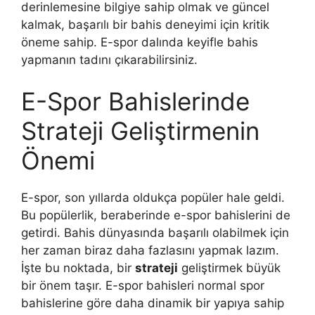
derinlemesine bilgiye sahip olmak ve güncel
kalmak, başarılı bir bahis deneyimi için kritik
öneme sahip. E-spor dalında keyifle bahis
yapmanın tadını çıkarabilirsiniz.
E-Spor Bahislerinde
Strateji Geliştirmenin
Önemi
E-spor, son yıllarda oldukça popüler hale geldi.
Bu popülerlik, beraberinde e-spor bahislerini de
getirdi. Bahis dünyasında başarılı olabilmek için
her zaman biraz daha fazlasını yapmak lazım.
İşte bu noktada, bir
strateji
geliştirmek büyük
bir önem taşır. E-spor bahisleri normal spor
bahislerine göre daha dinamik bir yapıya sahip