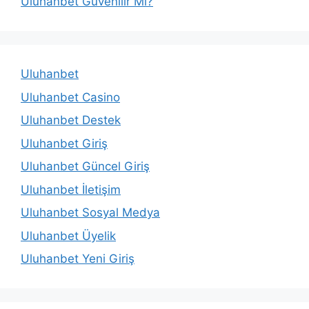
Uluhanbet Güvenilir Mi?
Uluhanbet
Uluhanbet Casino
Uluhanbet Destek
Uluhanbet Giriş
Uluhanbet Güncel Giriş
Uluhanbet İletişim
Uluhanbet Sosyal Medya
Uluhanbet Üyelik
Uluhanbet Yeni Giriş