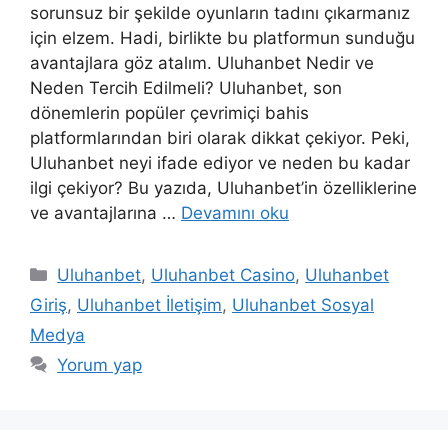
sorunsuz bir şekilde oyunların tadını çıkarmanız
için elzem. Hadi, birlikte bu platformun sunduğu
avantajlara göz atalım. Uluhanbet Nedir ve
Neden Tercih Edilmeli? Uluhanbet, son
dönemlerin popüler çevrimiçi bahis
platformlarından biri olarak dikkat çekiyor. Peki,
Uluhanbet neyi ifade ediyor ve neden bu kadar
ilgi çekiyor? Bu yazıda, Uluhanbet’in özelliklerine
ve avantajlarına …
Devamını oku
Kategoriler
Uluhanbet
,
Uluhanbet Casino
,
Uluhanbet
Giriş
,
Uluhanbet İletişim
,
Uluhanbet Sosyal
Medya
Yorum yap