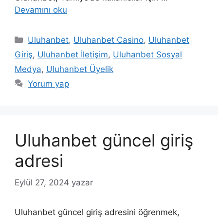
Devamını oku
Kategoriler
Uluhanbet
,
Uluhanbet Casino
,
Uluhanbet
Giriş
,
Uluhanbet İletişim
,
Uluhanbet Sosyal
Medya
,
Uluhanbet Üyelik
Yorum yap
Uluhanbet güncel giriş
adresi
Eylül 27, 2024
yazar
Uluhanbet güncel giriş adresini öğrenmek,