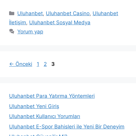
Kategoriler
Uluhanbet
,
Uluhanbet Casino
,
Uluhanbet
İletişim
,
Uluhanbet Sosyal Medya
Yorum yap
Sayfa
Sayfa
Sayfa
←
Önceki
1
2
3
Uluhanbet Para Yatırma Yöntemleri
Uluhanbet Yeni Giriş
Uluhanbet Kullanıcı Yorumları
Uluhanbet E-Spor Bahisleri ile Yeni Bir Deneyim